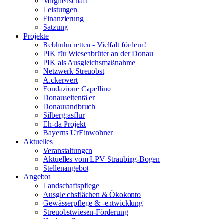
Mitgliedschaft
Leistungen
Finanzierung
Satzung
Projekte
Rebhuhn retten - Vielfalt fördern!
PIK für Wiesenbrüter an der Donau
PIK als Ausgleichsmaßnahme
Netzwerk Streuobst
A.ckerwert
Fondazione Capellino
Donauseitentäler
Donaurandbruch
Silbergrasflur
Eh-da Projekt
Bayerns UrEinwohner
Aktuelles
Veranstaltungen
Aktuelles vom LPV Straubing-Bogen
Stellenangebot
Angebot
Landschaftspflege
Ausgleichsflächen & Ökokonto
Gewässerpflege & -entwicklung
Streuobstwiesen-Förderung