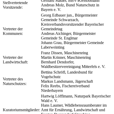
Gerhard Stadler, BBV-Kreisobmann
Stellvertretende
Andreas Molz, Bund Naturschutz in
Vorsitzende:
Bayern e. V.
Georg Edbauer jun., Bürgermeister
Gemeinde Schwarzach,
Kreisverbandsvorsitzender Bayerischer
Vertreter der
Gemeindetag
Kommunen:
Andreas Aichinger, Bürgermeister
Gemeinde St. Englmar
Johann Grau, Bürgermeister Gemeinde
Laberweinting
Franz Dissen, Maschinenring
Vertreter der
Martin Krinner, Maschinenring
Landwirtschaft:
Bernhard Dendorfer,
Waldbesitzervereinigung Mitterfels e. V.
Bettina Schröfl, Landesbund für
Vogelschutz
Vertreter des
Markus Landsmann, Jägerschaft
Naturschutzes:
Felix Reebs, Fischereiverband
Niederbayern
Hartwig Löfflmann, Naturpark Bayerischer
Wald e. V.
Hans Laumer, Wildlebensraumberater im
Kuratoriumsmitglieder:
Amt für Ernährung, Landwirtschaft und