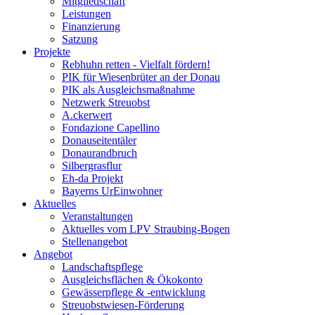
Mitgliedschaft
Leistungen
Finanzierung
Satzung
Projekte
Rebhuhn retten - Vielfalt fördern!
PIK für Wiesenbrüter an der Donau
PIK als Ausgleichsmaßnahme
Netzwerk Streuobst
A.ckerwert
Fondazione Capellino
Donauseitentäler
Donaurandbruch
Silbergrasflur
Eh-da Projekt
Bayerns UrEinwohner
Aktuelles
Veranstaltungen
Aktuelles vom LPV Straubing-Bogen
Stellenangebot
Angebot
Landschaftspflege
Ausgleichsflächen & Ökokonto
Gewässerpflege & -entwicklung
Streuobstwiesen-Förderung