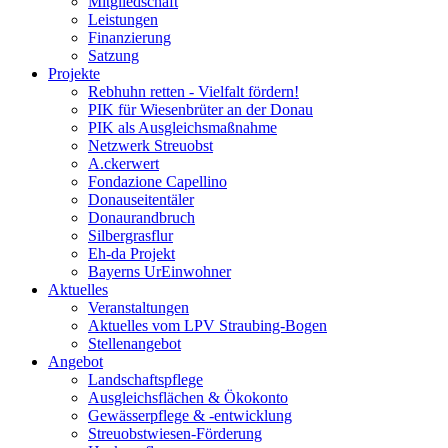
Mitgliedschaft
Leistungen
Finanzierung
Satzung
Projekte
Rebhuhn retten - Vielfalt fördern!
PIK für Wiesenbrüter an der Donau
PIK als Ausgleichsmaßnahme
Netzwerk Streuobst
A.ckerwert
Fondazione Capellino
Donauseitentäler
Donaurandbruch
Silbergrasflur
Eh-da Projekt
Bayerns UrEinwohner
Aktuelles
Veranstaltungen
Aktuelles vom LPV Straubing-Bogen
Stellenangebot
Angebot
Landschaftspflege
Ausgleichsflächen & Ökokonto
Gewässerpflege & -entwicklung
Streuobstwiesen-Förderung