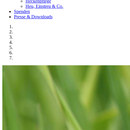
Heckenpflege
Heu, Einstreu & Co.
Spenden
Presse & Downloads