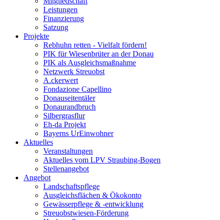
Mitgliedschaft
Leistungen
Finanzierung
Satzung
Projekte
Rebhuhn retten - Vielfalt fördern!
PIK für Wiesenbrüter an der Donau
PIK als Ausgleichsmaßnahme
Netzwerk Streuobst
A.ckerwert
Fondazione Capellino
Donauseitentäler
Donaurandbruch
Silbergrasflur
Eh-da Projekt
Bayerns UrEinwohner
Aktuelles
Veranstaltungen
Aktuelles vom LPV Straubing-Bogen
Stellenangebot
Angebot
Landschaftspflege
Ausgleichsflächen & Ökokonto
Gewässerpflege & -entwicklung
Streuobstwiesen-Förderung