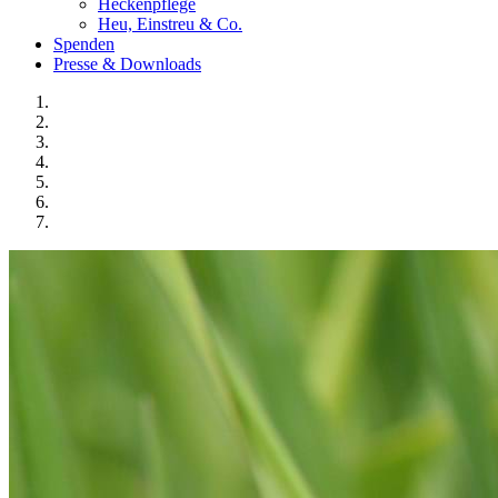
Heckenpflege
Heu, Einstreu & Co.
Spenden
Presse & Downloads