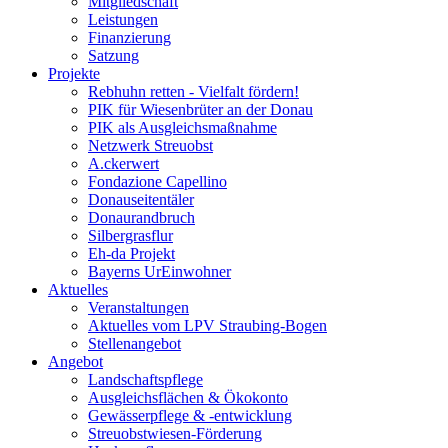
Mitgliedschaft
Leistungen
Finanzierung
Satzung
Projekte
Rebhuhn retten - Vielfalt fördern!
PIK für Wiesenbrüter an der Donau
PIK als Ausgleichsmaßnahme
Netzwerk Streuobst
A.ckerwert
Fondazione Capellino
Donauseitentäler
Donaurandbruch
Silbergrasflur
Eh-da Projekt
Bayerns UrEinwohner
Aktuelles
Veranstaltungen
Aktuelles vom LPV Straubing-Bogen
Stellenangebot
Angebot
Landschaftspflege
Ausgleichsflächen & Ökokonto
Gewässerpflege & -entwicklung
Streuobstwiesen-Förderung