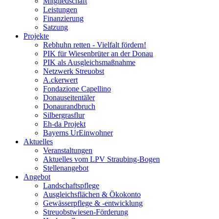
Mitgliedschaft
Leistungen
Finanzierung
Satzung
Projekte
Rebhuhn retten - Vielfalt fördern!
PIK für Wiesenbrüter an der Donau
PIK als Ausgleichsmaßnahme
Netzwerk Streuobst
A.ckerwert
Fondazione Capellino
Donauseitentäler
Donaurandbruch
Silbergrasflur
Eh-da Projekt
Bayerns UrEinwohner
Aktuelles
Veranstaltungen
Aktuelles vom LPV Straubing-Bogen
Stellenangebot
Angebot
Landschaftspflege
Ausgleichsflächen & Ökokonto
Gewässerpflege & -entwicklung
Streuobstwiesen-Förderung