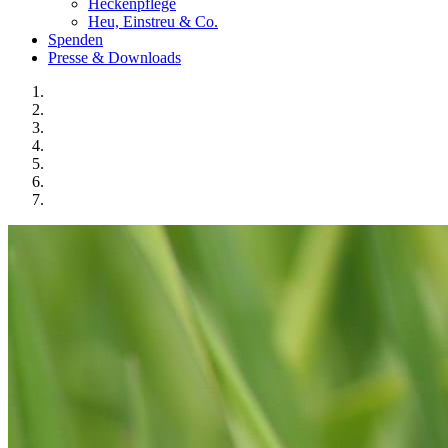
Heckenpflege
Heu, Einstreu & Co.
Spenden
Presse & Downloads