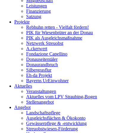
Mitgliedschaft
Leistungen
Finanzierung
Satzung
Projekte
Rebhuhn retten - Vielfalt fördern!
PIK für Wiesenbrüter an der Donau
PIK als Ausgleichsmaßnahme
Netzwerk Streuobst
A.ckerwert
Fondazione Capellino
Donauseitentäler
Donaurandbruch
Silbergrasflur
Eh-da Projekt
Bayerns UrEinwohner
Aktuelles
Veranstaltungen
Aktuelles vom LPV Straubing-Bogen
Stellenangebot
Angebot
Landschaftspflege
Ausgleichsflächen & Ökokonto
Gewässerpflege & -entwicklung
Streuobstwiesen-Förderung