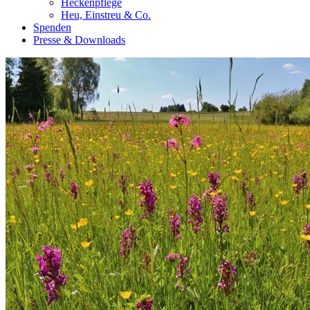
Heckenpflege
Heu, Einstreu & Co.
Spenden
Presse & Downloads