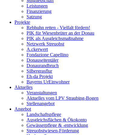
Mitgliedschaft
Leistungen
Finanzierung
Satzung
Projekte
Rebhuhn retten - Vielfalt fördern!
PIK für Wiesenbrüter an der Donau
PIK als Ausgleichsmaßnahme
Netzwerk Streuobst
A.ckerwert
Fondazione Capellino
Donauseitentäler
Donaurandbruch
Silbergrasflur
Eh-da Projekt
Bayerns UrEinwohner
Aktuelles
Veranstaltungen
Aktuelles vom LPV Straubing-Bogen
Stellenangebot
Angebot
Landschaftspflege
Ausgleichsflächen & Ökokonto
Gewässerpflege & -entwicklung
Streuobstwiesen-Förderung