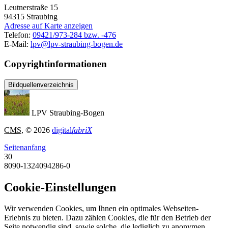
Leutnerstraße 15
94315
Straubing
Adresse auf Karte anzeigen
Telefon:
09421/973-284 bzw. -476
E-Mail:
lpv@lpv-straubing-bogen.de
Copyrightinformationen
Bildquellenverzeichnis
LPV Straubing-Bogen
CMS
, © 2026
digital
fabriX
Seitenanfang
30
8090-1324094286-0
Cookie-Einstellungen
Wir verwenden Cookies, um Ihnen ein optimales Webseiten-
Erlebnis zu bieten. Dazu zählen Cookies, die für den Betrieb der
Seite notwendig sind, sowie solche, die lediglich zu anonymen