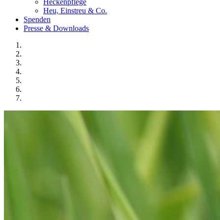
Heckenpflege
Heu, Einstreu & Co.
Spenden
Presse & Downloads