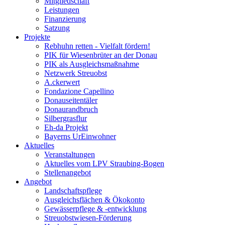
Mitgliedschaft
Leistungen
Finanzierung
Satzung
Projekte
Rebhuhn retten - Vielfalt fördern!
PIK für Wiesenbrüter an der Donau
PIK als Ausgleichsmaßnahme
Netzwerk Streuobst
A.ckerwert
Fondazione Capellino
Donauseitentäler
Donaurandbruch
Silbergrasflur
Eh-da Projekt
Bayerns UrEinwohner
Aktuelles
Veranstaltungen
Aktuelles vom LPV Straubing-Bogen
Stellenangebot
Angebot
Landschaftspflege
Ausgleichsflächen & Ökokonto
Gewässerpflege & -entwicklung
Streuobstwiesen-Förderung