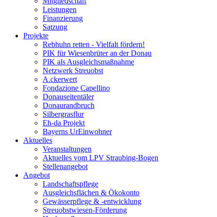
Mitgliedschaft
Leistungen
Finanzierung
Satzung
Projekte
Rebhuhn retten - Vielfalt fördern!
PIK für Wiesenbrüter an der Donau
PIK als Ausgleichsmaßnahme
Netzwerk Streuobst
A.ckerwert
Fondazione Capellino
Donauseitentäler
Donaurandbruch
Silbergrasflur
Eh-da Projekt
Bayerns UrEinwohner
Aktuelles
Veranstaltungen
Aktuelles vom LPV Straubing-Bogen
Stellenangebot
Angebot
Landschaftspflege
Ausgleichsflächen & Ökokonto
Gewässerpflege & -entwicklung
Streuobstwiesen-Förderung