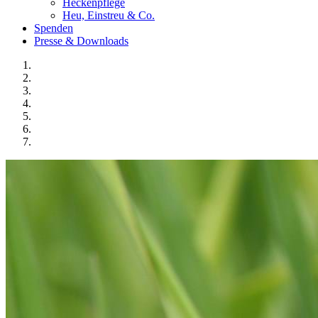
Heckenpflege
Heu, Einstreu & Co.
Spenden
Presse & Downloads