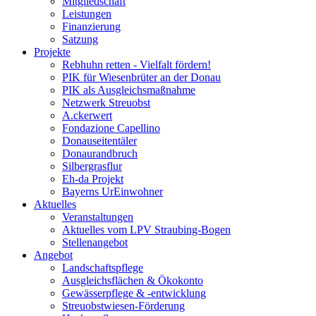
Mitgliedschaft
Leistungen
Finanzierung
Satzung
Projekte
Rebhuhn retten - Vielfalt fördern!
PIK für Wiesenbrüter an der Donau
PIK als Ausgleichsmaßnahme
Netzwerk Streuobst
A.ckerwert
Fondazione Capellino
Donauseitentäler
Donaurandbruch
Silbergrasflur
Eh-da Projekt
Bayerns UrEinwohner
Aktuelles
Veranstaltungen
Aktuelles vom LPV Straubing-Bogen
Stellenangebot
Angebot
Landschaftspflege
Ausgleichsflächen & Ökokonto
Gewässerpflege & -entwicklung
Streuobstwiesen-Förderung